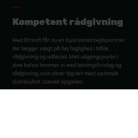
Kompetent rådgivning
Med Brandt får du en loyal samarbejdspartner,
der lægger vægt på høj faglighed i både
rådgivning og udførsel. Med udgangspunkt i
dine behov kommer vi med løsningsforslag og
rådgivning, som sikrer dig det mest optimale
slutresultat. Uanset opgaven.
Jo tidligere vi er med i processen, desto bedre kan vi
rådgive dig om dine løsninger. Vores mangeårige
erfaring betyder, at vi hurtigt kan spotte udfordringer i
design og konstruktioner, der på sigt kan komme til at
volde problemer for produktets slidstyrke og
holdbarhed. Det sparer dig for unødige problemer.