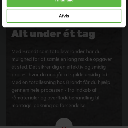
Afvis
DIN TOTALLEVERANDØR
Alt under ét tag
Med Brandt som totalleverandør har du
mulighed for at samle en lang række opgaver
ét sted. Det sikrer dig en effektiv og smidig
proces, hvor du undgår at spilde unødig tid.
Med en totalløsning hos Brandt får du hjælp
gennem hele processen - fra indkøb af
råmaterialer og overfladebehandling til
montage, pakning og forsendelse.